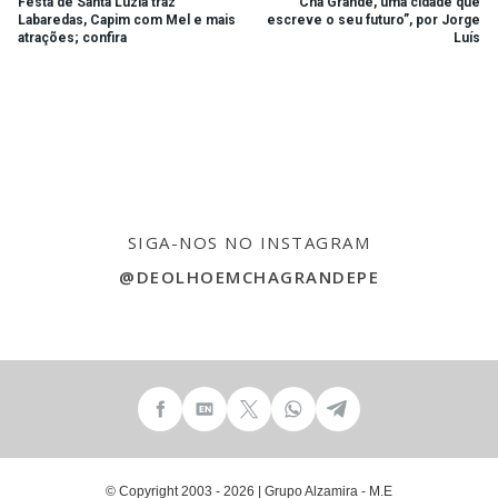
Festa de Santa Luzia traz
“Chã Grande, uma cidade que
Labaredas, Capim com Mel e mais
escreve o seu futuro”, por Jorge
atrações; confira
Luís
SIGA-NOS NO INSTAGRAM
@DEOLHOEMCHAGRANDEPE
© Copyright 2003 - 2026 | Grupo Alzamira - M.E