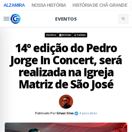
ALZAMIRA
NOSSA HISTÓRIA
HISTÓRIA DE CHÃ GRANDE
EVENTOS
Buscar 
Pular para o conteúdo
Eventos
Notícias
Turismo
14º edição do Pedro
Jorge In Concert, será
realizada na Igreja
Matriz de São José
Publicado Por:
Gilvan Silva
4 anos atrás