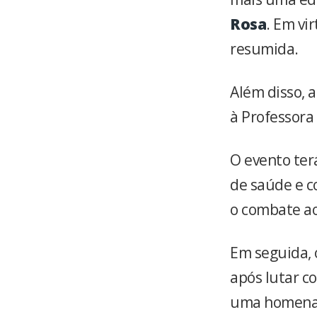
Rosa
. Em vi
resumida.
Além disso, 
à Professora
O evento terá
de saúde e c
o combate ao
Em seguida, o
após lutar c
uma homen