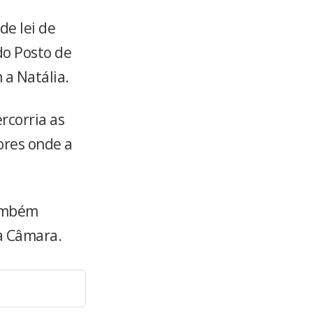
de lei de
do Posto de
a Natália.
rcorria as
ores onde a
também
a Câmara.