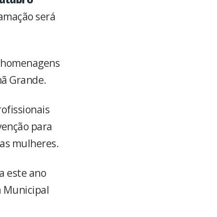
ramação será
de homenagens
hã Grande.
ofissionais
venção para
 as mulheres.
da este ano
 Municipal