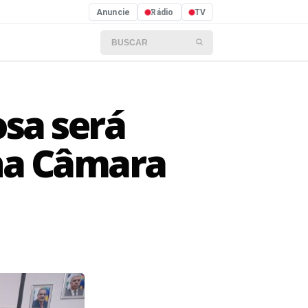
Anuncie
Rádio
TV
Buscar por:
sa será
 na Câmara