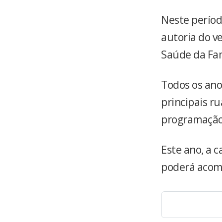
Neste período
autoria do v
Saúde da Fam
Todos os ano
principais r
programação 
Este ano, a 
poderá acomp