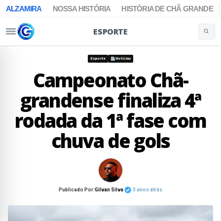
ALZAMIRA
NOSSA HISTÓRIA
HISTÓRIA DE CHÃ GRANDE
ESPORTE
Buscar 
Pular para o conteúdo
Esporte
Notícias
Campeonato Chã-
grandense finaliza 4ª
rodada da 1ª fase com
chuva de gols
Publicado Por:
Gilvan Silva
3 anos atrás