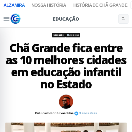
ALZAMIRA
NOSSA HISTÓRIA
HISTÓRIA DE CHÃ GRANDE
EDUCAÇÃO
Buscar 
Pular para o conteúdo
Educação
Notícias
Chã Grande fica entre
as 10 melhores cidades
em educação infantil
no Estado
Publicado Por:
Gilvan Silva
3 anos atrás