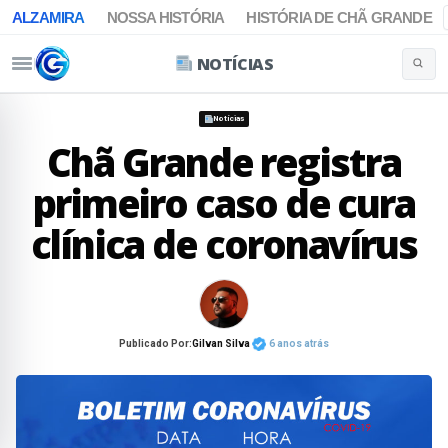
ALZAMIRA
NOSSA HISTÓRIA
HISTÓRIA DE CHÃ GRANDE
NOTÍCIAS
Buscar 
Pular para o conteúdo
Notícias
Chã Grande registra
primeiro caso de cura
clínica de coronavírus
Publicado Por:
Gilvan Silva
6 anos atrás