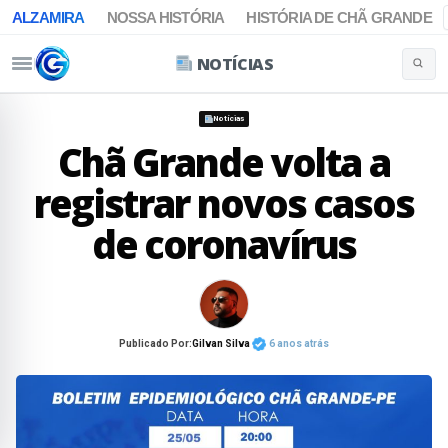
ALZAMIRA
NOSSA HISTÓRIA
HISTÓRIA DE CHÃ GRANDE
NOTÍCIAS
Buscar 
Pular para o conteúdo
Notícias
Chã Grande volta a
registrar novos casos
de coronavírus
Publicado Por:
Gilvan Silva
6 anos atrás