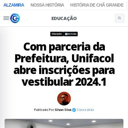
ALZAMIRA
NOSSA HISTÓRIA
HISTÓRIA DE CHÃ GRANDE
EDUCAÇÃO
Buscar 
Pular para o conteúdo
Educação
Notícias
Com parceria da
Prefeitura, Unifacol
abre inscrições para
vestibular 2024.1
Publicado Por:
Gilvan Silva
3 anos atrás