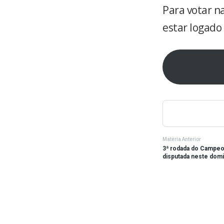
Para votar n
estar logado 
Matéria Anterior
3ª rodada do Campeo
disputada neste dom