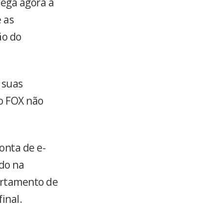
hega agora à
 as
ão do
 suas
o FOX não
onta de e-
ado na
artamento de
inal.