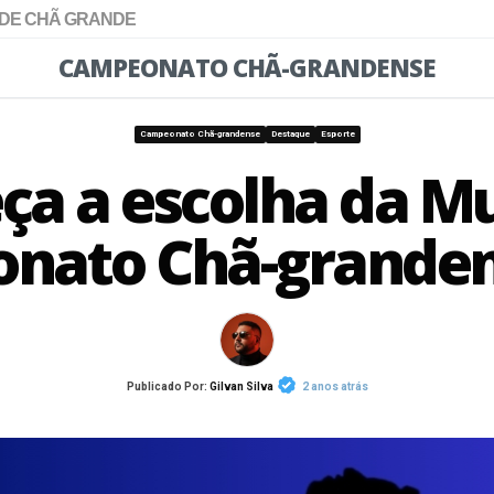
 DE CHÃ GRANDE
CAMPEONATO CHÃ-GRANDENSE
Campeonato Chã-grandense
Destaque
Esporte
a a escolha da M
nato Chã-granden
Publicado Por:
Gilvan Silva
2 anos atrás