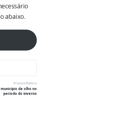
necessário
do abaixo.
Próxima Matéria
no município de olho no
período do inverno