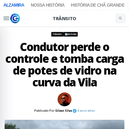
ALZAMIRA
NOSSA HISTÓRIA
HISTÓRIA DE CHÃ GRANDE
TRÂNSITO
Buscar 
Pular para o conteúdo
Trânsito
Notícias
Condutor perde o
controle e tomba carga
de potes de vidro na
curva da Vila
Publicado Por:
Gilvan Silva
4 anos atrás