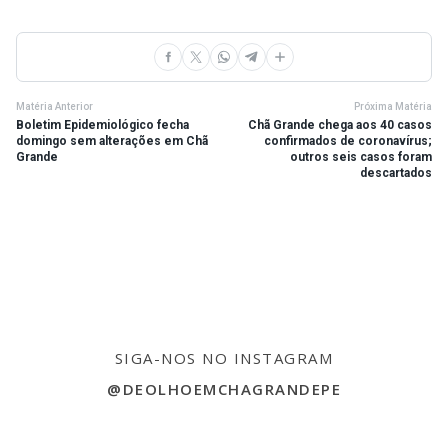
Matéria Anterior
Próxima Matéria
Boletim Epidemiológico fecha
Chã Grande chega aos 40 casos
domingo sem alterações em Chã
confirmados de coronavírus;
Grande
outros seis casos foram
descartados
SIGA-NOS NO INSTAGRAM
@DEOLHOEMCHAGRANDEPE