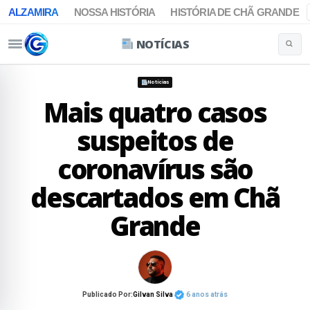
ALZAMIRA
NOSSA HISTÓRIA
HISTÓRIA DE CHÃ GRANDE
NOTÍCIAS
Buscar 
Pular para o conteúdo
Notícias
Mais quatro casos
suspeitos de
coronavírus são
descartados em Chã
Grande
Publicado Por:
Gilvan Silva
6 anos atrás