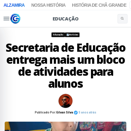
ALZAMIRA
NOSSA HISTÓRIA
HISTÓRIA DE CHÃ GRANDE
EDUCAÇÃO
Buscar 
Pular para o conteúdo
Educação
Notícias
Secretaria de Educação
entrega mais um bloco
de atividades para
alunos
Publicado Por:
Gilvan Silva
5 anos atrás