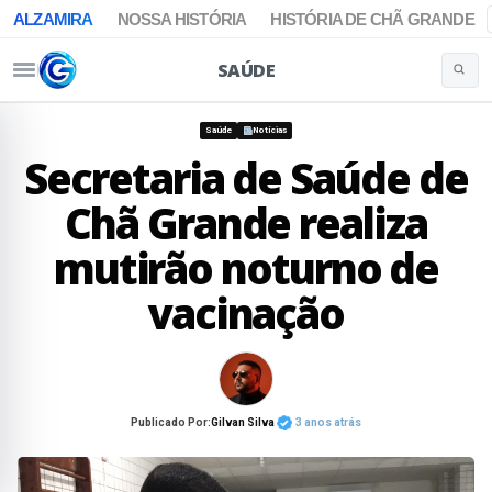
ALZAMIRA
NOSSA HISTÓRIA
HISTÓRIA DE CHÃ GRANDE
SAÚDE
Buscar 
Pular para o conteúdo
Saúde
Notícias
Secretaria de Saúde de
Chã Grande realiza
mutirão noturno de
vacinação
Publicado Por:
Gilvan Silva
3 anos atrás