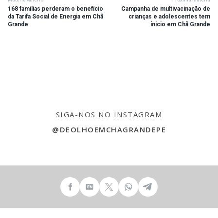
168 famílias perderam o benefício
Campanha de multivacinação de
da Tarifa Social de Energia em Chã
crianças e adolescentes tem
Grande
ínicio em Chã Grande
SIGA-NOS NO INSTAGRAM
@DEOLHOEMCHAGRANDEPE