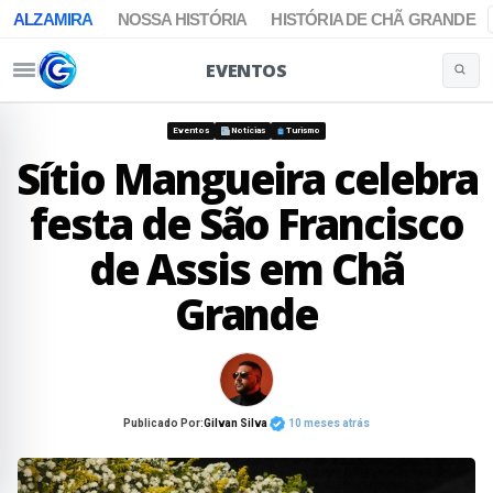
ALZAMIRA
NOSSA HISTÓRIA
HISTÓRIA DE CHÃ GRANDE
EVENTOS
Buscar 
Pular para o conteúdo
Eventos
Notícias
Turismo
Sítio Mangueira celebra
festa de São Francisco
de Assis em Chã
Grande
Publicado Por:
Gilvan Silva
10 meses atrás