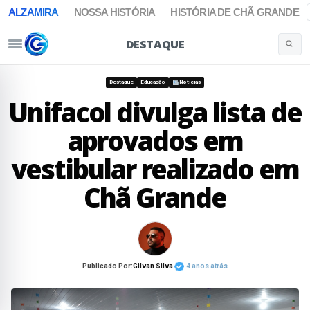
ALZAMIRA
NOSSA HISTÓRIA
HISTÓRIA DE CHÃ GRANDE
DESTAQUE
Buscar 
Pular para o conteúdo
Destaque
Educação
Notícias
Unifacol divulga lista de
aprovados em
vestibular realizado em
Chã Grande
Publicado Por:
Gilvan Silva
4 anos atrás