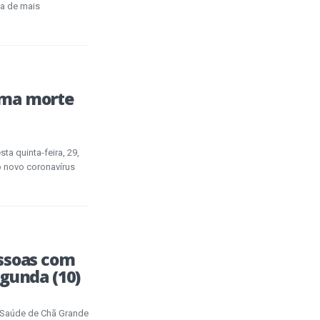
da de mais
uma morte
a quinta-feira, 29,
o novo coronavírus
ssoas com
gunda (10)
de Saúde de Chã Grande