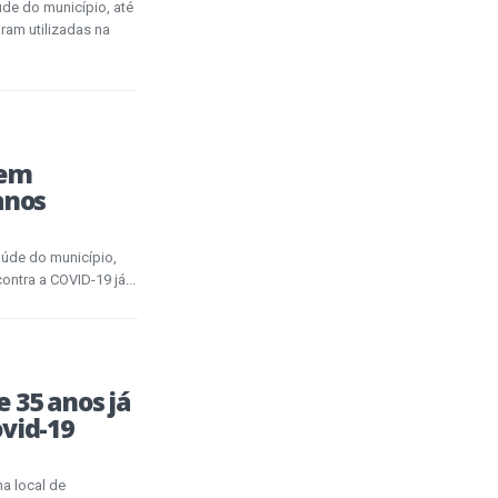
de do município, até
oram utilizadas na
sem
anos
aúde do município,
ntra a COVID-19 já...
 35 anos já
vid-19
a local de