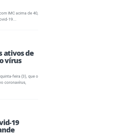
 com IMC acima de 40,
id-19....
s ativos de
o vírus
uinta-feira (3), que o
o coronavírus,
vid-19
ande