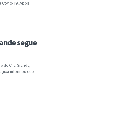
 a Covid-19. Após
rande segue
de de Chã Grande,
ológica informou que