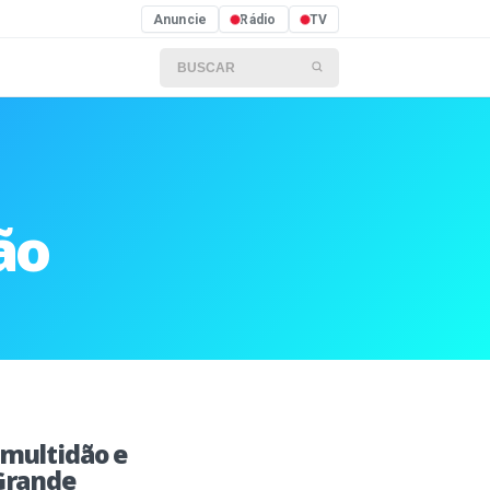
Anuncie
Rádio
TV
Buscar por:
ão
 multidão e
 Grande